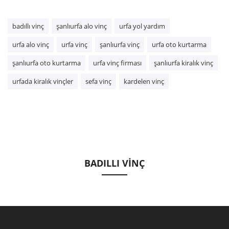
badıllı vinç
şanlıurfa alo vinç
urfa yol yardım
urfa alo vinç
urfa vinç
şanlıurfa vinç
urfa oto kurtarma
şanlıurfa oto kurtarma
urfa vinç firması
şanlıurfa kiralık vinç
urfada kiralık vinçler
sefa vinç
kardelen vinç
BADILLI VİNÇ