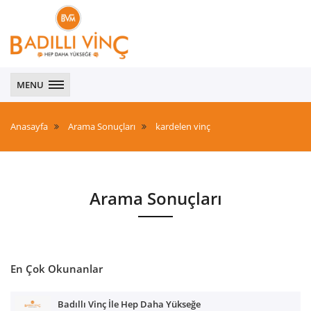
urfa
vinç
MENU
forklift
yol
yardım
Anasayfa
Arama Sonuçları
kardelen vinç
hizmetleri
Arama Sonuçları
En Çok Okunanlar
Badıllı Vinç İle Hep Daha Yükseğe