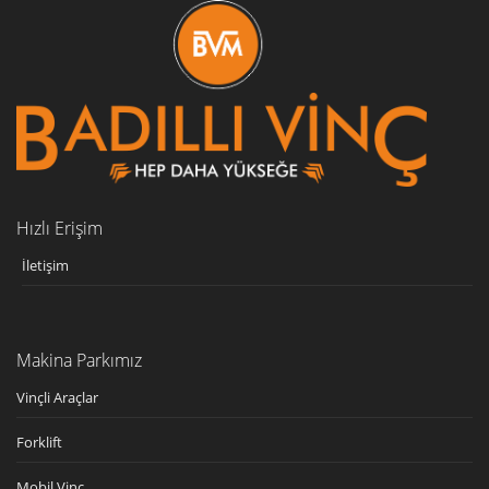
urfa
vinç
hizmetleri
urfa
vinç
firmaları,
urfa
vinç
şirketleri,
Hızlı Erişim
urfa
yol
İletişim
yardım
Makina Parkımız
Vinçli Araçlar
Forklift
Mobil Vinç