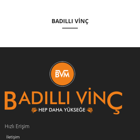
BADILLI VİNÇ
urfa
vinç
hizmetleri
urfa
vinç
firmaları,
urfa
vinç
şirketleri,
Hızlı Erişim
urfa
yol
İletişim
yardım