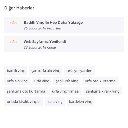
Diğer Haberler
Badıllı Vinç İle Hep Daha Yükseğe
26 Şubat 2018 Pazartesi
Web Sayfamız Yenilendi
23 Şubat 2018 Cuma
badıllı vinç
şanlıurfa alo vinç
urfa yol yardım
urfa alo vinç
urfa vinç
şanlıurfa vinç
urfa oto kurtarma
şanlıurfa oto kurtarma
urfa vinç firması
şanlıurfa kiralık vinç
urfada kiralık vinçler
sefa vinç
kardelen vinç