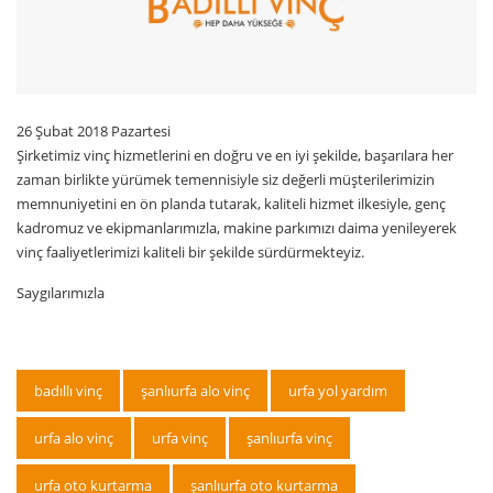
26 Şubat 2018 Pazartesi
Şirketimiz vinç hizmetlerini en doğru ve en iyi şekilde, başarılara her
zaman birlikte yürümek temennisiyle siz değerli müşterilerimizin
memnuniyetini en ön planda tutarak, kaliteli hizmet ilkesiyle, genç
kadromuz ve ekipmanlarımızla, makine parkımızı daima yenileyerek
vinç faaliyetlerimizi kaliteli bir şekilde sürdürmekteyiz.
Saygılarımızla
badıllı vinç
şanlıurfa alo vinç
urfa yol yardım
urfa alo vinç
urfa vinç
şanlıurfa vinç
urfa oto kurtarma
şanlıurfa oto kurtarma