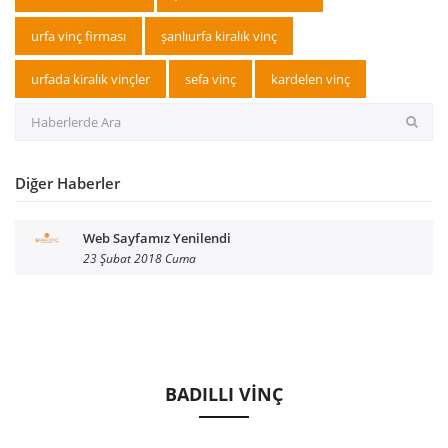
urfa vinç firması
şanlıurfa kiralık vinç
urfada kiralık vinçler
sefa vinç
kardelen vinç
Diğer Haberler
Web Sayfamız Yenilendi
23 Şubat 2018 Cuma
BADILLI VİNÇ