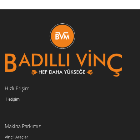
urfa
vinç
hizmetleri
urfa
vinç
firmaları,
urfa
vinç
şirketleri,
Hızlı Erişim
urfa
yol
İletişim
yardım
Makina Parkımız
Vinçli Araçlar